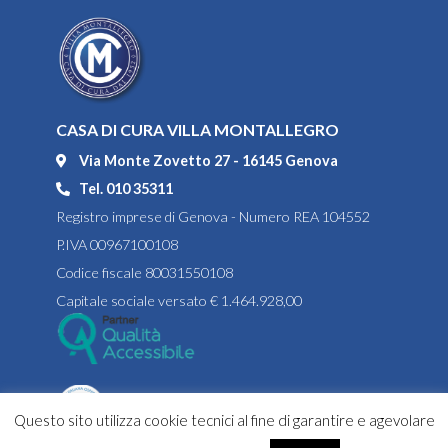
CASA DI CURA VILLA MONTALLEGRO
Via Monte Zovetto 27 - 16145 Genova
Tel. 010 35311
Registro imprese di Genova - Numero REA 104552
P.IVA 00967100108
Codice fiscale 80031550108
Capitale sociale versato € 1.464.928,00
Questo sito utilizza cookie tecnici al fine di garantire e agevolare