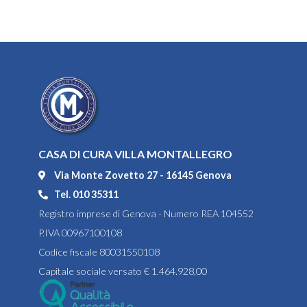
CASA DI CURA VILLA MONTALLEGRO
Via Monte Zovetto 27 - 16145 Genova
Tel. 010 35311
Registro imprese di Genova - Numero REA 104552
P.IVA 00967100108
Codice fiscale 80031550108
Capitale sociale versato € 1.464.928,00