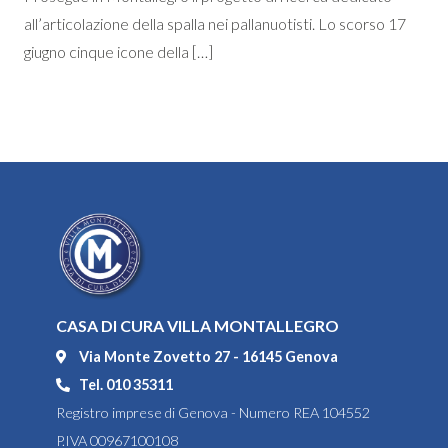
all’articolazione della spalla nei pallanuotisti. Lo scorso 17
giugno cinque icone della […]
CASA DI CURA VILLA MONTALLEGRO
Via Monte Zovetto 27 - 16145 Genova
Tel. 010 35311
Registro imprese di Genova - Numero REA 104552
P.IVA 00967100108