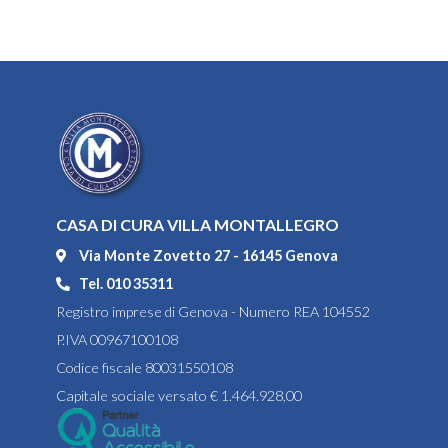
CASA DI CURA VILLA MONTALLEGRO
Via Monte Zovetto 27 - 16145 Genova
Tel. 010 35311
Registro imprese di Genova - Numero REA 104552
P.IVA 00967100108
Codice fiscale 80031550108
Capitale sociale versato € 1.464.928,00