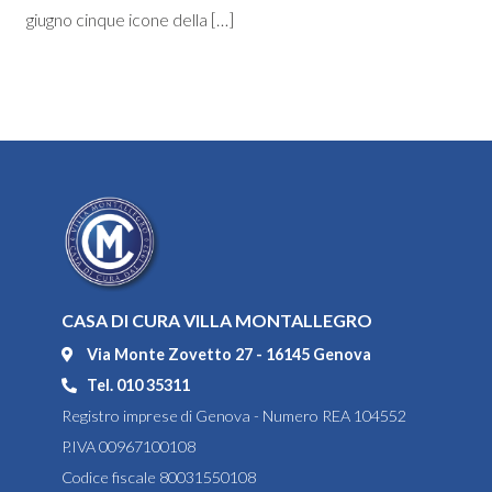
giugno cinque icone della […]
CASA DI CURA VILLA MONTALLEGRO
Via Monte Zovetto 27 - 16145 Genova
Tel. 010 35311
Registro imprese di Genova - Numero REA 104552
P.IVA 00967100108
Codice fiscale 80031550108