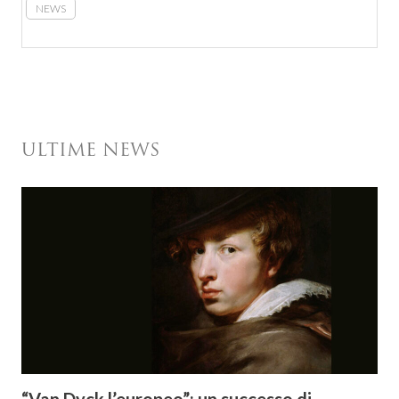
NEWS
ULTIME NEWS
“Van Dyck l’europeo”: un successo di