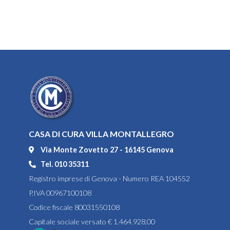
CASA DI CURA VILLA MONTALLEGRO
Via Monte Zovetto 27 - 16145 Genova
Tel. 010 35311
Registro imprese di Genova - Numero REA 104552
P.IVA 00967100108
Codice fiscale 80031550108
Capitale sociale versato € 1.464.928,00