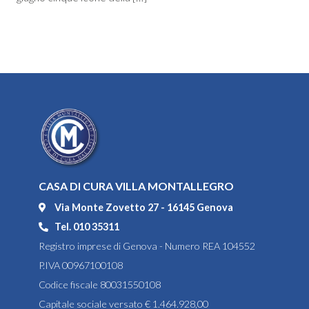
CASA DI CURA VILLA MONTALLEGRO
Via Monte Zovetto 27 - 16145 Genova
Tel. 010 35311
Registro imprese di Genova - Numero REA 104552
P.IVA 00967100108
Codice fiscale 80031550108
Capitale sociale versato € 1.464.928,00