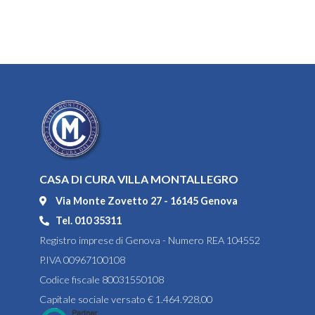
CASA DI CURA VILLA MONTALLEGRO
Via Monte Zovetto 27 - 16145 Genova
Tel. 010 35311
Registro imprese di Genova - Numero REA 104552
P.IVA 00967100108
Codice fiscale 80031550108
Capitale sociale versato € 1.464.928,00