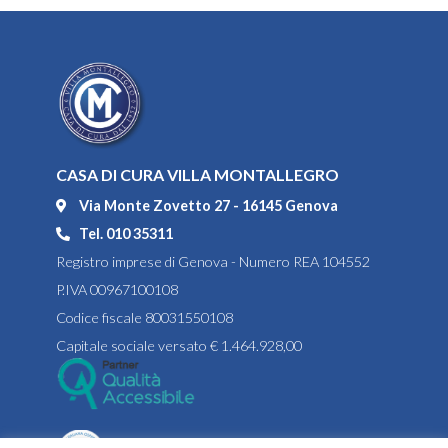
CASA DI CURA VILLA MONTALLEGRO
Via Monte Zovetto 27 - 16145 Genova
Tel. 010 35311
Registro imprese di Genova - Numero REA 104552
P.IVA 00967100108
Codice fiscale 80031550108
Capitale sociale versato € 1.464.928,00