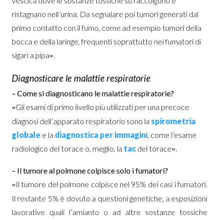
vescica dove le sostanze tossiche su raccolgono e
ristagnano nell’urina. Da segnalare poi tumori generati dal
primo contatto con il fumo, come ad esempio tumori della
bocca e della laringe, frequenti soprattutto nei fumatori di
sigari a pipa
.
»
Diagnosticare le malattie respiratorie
– Come si diagnosticano le malattie respiratorie?
Gli esami di primo livello più utilizzati per una precoce
«
diagnosi dell’apparato respiratorio sono la
spirometria
globale
e la
diagnostica per immagin
i
, come l’esame
radiologico del torace o, meglio, la
tac
del torace
.
»
– Il tumore al polmone colpisce solo i fumatori?
Il tumore del polmone colpisce nel 95% dei casi i fumatori.
«
Il restante 5% è dovuto a questioni genetiche, a esposizioni
lavorative quali l’amianto o ad altre sostanze tossiche