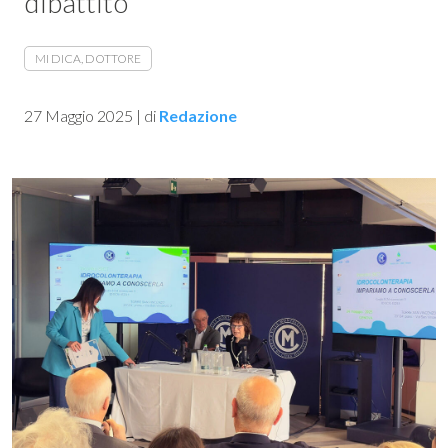
dibattito
MI DICA, DOTTORE
27 Maggio 2025
|
di
Redazione