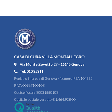
CASA DI CURA VILLA MONTALLEGRO
Via Monte Zovetto 27 - 16145 Genova
Tel. 010 35311
Registro imprese di Genova - Numero REA 104552
P.IVA 00967100108
Codice fiscale 80031550108
Capitale sociale versato € 1.464.928,00