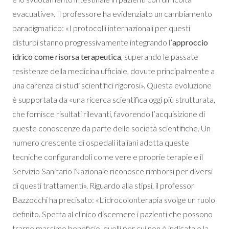
evacuative». Il professore ha evidenziato un cambiamento
paradigmatico: «I protocolli internazionali per questi
disturbi stanno progressivamente integrando l’
approccio
idrico come risorsa terapeutica
, superando le passate
resistenze della medicina ufficiale, dovute principalmente a
una carenza di studi scientifici rigorosi». Questa evoluzione
è supportata da «una ricerca scientifica oggi più strutturata,
che fornisce risultati rilevanti, favorendo l’acquisizione di
queste conoscenze da parte delle società scientifiche. Un
numero crescente di ospedali italiani adotta queste
tecniche configurandoli come vere e proprie terapie e il
Servizio Sanitario Nazionale riconosce rimborsi per diversi
di questi trattamenti». Riguardo alla stipsi, il professor
Bazzocchi ha precisato: «L’idrocolonterapia svolge un ruolo
definito. Spetta al clinico discernere i pazienti che possono
trarne massimo beneficio, quelli per cui non è indicata e la