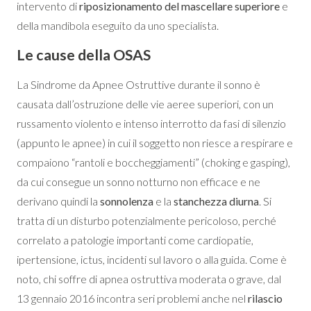
intervento di
riposizionamento del mascellare superiore
e
della mandibola eseguito da uno specialista.
Le cause della OSAS
La Sindrome da Apnee Ostruttive durante il sonno è
causata dall’ostruzione delle vie aeree superiori, con un
russamento violento e intenso interrotto da fasi di silenzio
(appunto le apnee) in cui il soggetto non riesce a respirare e
compaiono “rantoli e boccheggiamenti” (choking e gasping),
da cui consegue un sonno notturno non efficace e ne
derivano quindi la
sonnolenza
e la
stanchezza diurna
. Si
tratta di un disturbo potenzialmente pericoloso, perché
correlato a patologie importanti come cardiopatie,
ipertensione, ictus, incidenti sul lavoro o alla guida. Come è
noto, chi soffre di apnea ostruttiva moderata o grave, dal
13 gennaio 2016 incontra seri problemi anche nel
rilascio