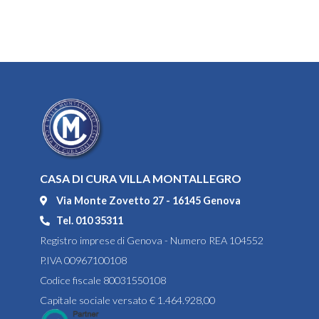
CASA DI CURA VILLA MONTALLEGRO
Via Monte Zovetto 27 - 16145 Genova
Tel. 010 35311
Registro imprese di Genova - Numero REA 104552
P.IVA 00967100108
Codice fiscale 80031550108
Capitale sociale versato € 1.464.928,00