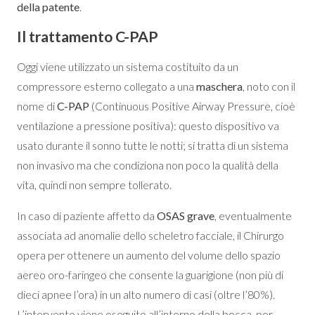
della patente
.
Il trattamento C-PAP
Oggi viene utilizzato un sistema costituito da un
compressore esterno collegato a una
maschera
, noto con il
nome di
C-PAP
(Continuous Positive Airway Pressure, cioè
ventilazione a pressione positiva): questo dispositivo va
usato durante il sonno tutte le notti; si tratta di un sistema
non invasivo ma che condiziona non poco la qualità della
vita, quindi non sempre tollerato.
In caso di paziente affetto da
OSAS grave
, eventualmente
associata ad anomalie dello scheletro facciale, il Chirurgo
opera per ottenere un aumento del volume dello spazio
aereo oro-faringeo che consente la guarigione (non più di
dieci apnee l’ora) in un alto numero di casi (oltre l’80%).
L’intervento viene eseguito all’interno della bocca, per