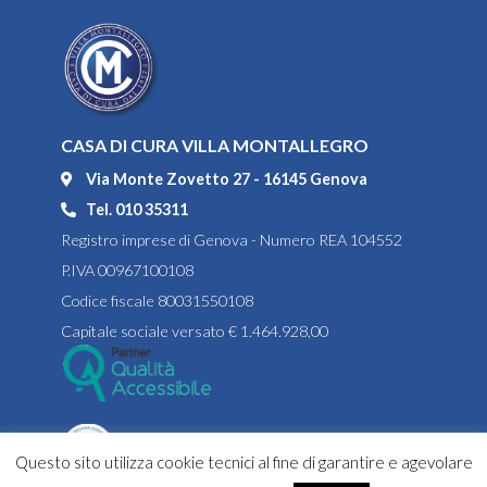
CASA DI CURA VILLA MONTALLEGRO
Via Monte Zovetto 27 - 16145 Genova
Tel. 010 35311
Registro imprese di Genova - Numero REA 104552
P.IVA 00967100108
Codice fiscale 80031550108
Capitale sociale versato € 1.464.928,00
Questo sito utilizza cookie tecnici al fine di garantire e agevolare