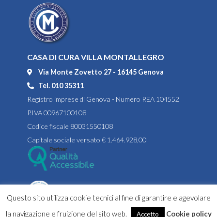
CASA DI CURA VILLA MONTALLEGRO
Via Monte Zovetto 27 - 16145 Genova
Tel. 010 35311
Registro imprese di Genova - Numero REA 104552
P.IVA 00967100108
Codice fiscale 80031550108
Capitale sociale versato € 1.464.928,00
Questo sito utilizza cookie tecnici al fine di garantire e agevolare
la navigazione e fruizione del sito web.
Cookie policy
Accetto