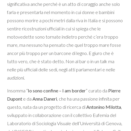
significativa anche perché è un atto di coraggio anche solo
farla e presentarla nel momento in cui donne e bambini
possono morire a pochi metri dalla riva in Italia e si possono
sentire ricostruzioni ufficiali in cui si spiega che le
motovedette sono tornate indietro perché c’era troppo
mare, ma nessuno ha pensato che quel troppo mare fosse
ancor più troppo per un barcone di legno. E giuro che è
tutto vero, che è stato detto. Non al bar o in un talk ma
nelle più ufficiali delle sedi, negli atti parlamentari e nelle
audizioni.
Insomma “
Io sono confine – I am border
” curato da
Pierre
Dupont
e da
Anna Daneri
, che ha una passione infinita per
questo, nata da un progetto di ricerca di
Antonino Milotta
,
sviluppato in collaborazione con il collettivo Eufemia del
Laboratorio di Sociologia Visuale dell’Università di Genova,