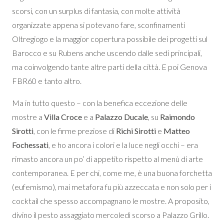
scorsi, con un surplus di fantasia, con molte attività
organizzate appena si potevano fare, sconfinamenti
Oltregiogo e la maggior copertura possibile dei progetti sul
Barocco e su Rubens anche uscendo dalle sedi principali,
ma coinvolgendo tante altre parti della città. E poi Genova
FBR60 e tanto altro.
Ma in tutto questo – con la benefica eccezione delle
mostre a
Villa Croce
e a
Palazzo Ducale
, su
Raimondo
Sirotti
, con le firme preziose di
Richi Sirotti
e
Matteo
Fochessati
, e ho ancora i colori e la luce negli occhi – era
rimasto ancora un po’ di appetito rispetto al menù di arte
contemporanea. E per chi, come me, è una buona forchetta
(eufemismo), mai metafora fu più azzeccata e non solo per i
cocktail che spesso accompagnano le mostre. A proposito,
divino il pesto assaggiato mercoledì scorso a Palazzo Grillo.