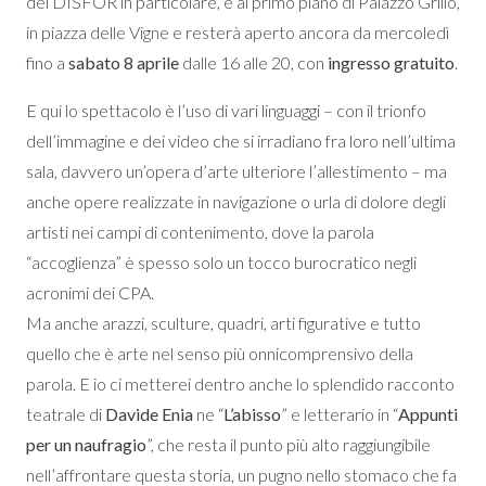
del DISFOR in particolare, è al primo piano di Palazzo Grillo,
in piazza delle Vigne e resterà aperto ancora da mercoledì
fino a
sabato 8 aprile
dalle 16 alle 20, con
ingresso gratuito
.
E qui lo spettacolo è l’uso di vari linguaggi – con il trionfo
dell’immagine e dei video che si irradiano fra loro nell’ultima
sala, davvero un’opera d’arte ulteriore l’allestimento – ma
anche opere realizzate in navigazione o urla di dolore degli
artisti nei campi di contenimento, dove la parola
“accoglienza” è spesso solo un tocco burocratico negli
acronimi dei CPA.
Ma anche arazzi, sculture, quadri, arti figurative e tutto
quello che è arte nel senso più onnicomprensivo della
parola. E io ci metterei dentro anche lo splendido racconto
teatrale di
Davide Enia
ne “
L’abisso
” e letterario in “
Appunti
per un naufragio
”, che resta il punto più alto raggiungibile
nell’affrontare questa storia, un pugno nello stomaco che fa