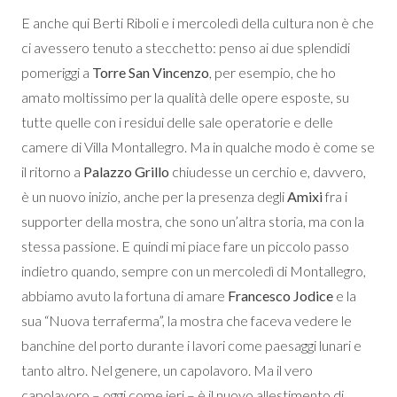
E anche qui Berti Riboli e i mercoledì della cultura non è che
ci avessero tenuto a stecchetto: penso ai due splendidi
pomeriggi a
Torre San Vincenzo
, per esempio, che ho
amato moltissimo per la qualità delle opere esposte, su
tutte quelle con i residui delle sale operatorie e delle
camere di Villa Montallegro. Ma in qualche modo è come se
il ritorno a
Palazzo Grillo
chiudesse un cerchio e, davvero,
è un nuovo inizio, anche per la presenza degli
Amixi
fra i
supporter della mostra, che sono un’altra storia, ma con la
stessa passione. E quindi mi piace fare un piccolo passo
indietro quando, sempre con un mercoledì di Montallegro,
abbiamo avuto la fortuna di amare
Francesco Jodice
e la
sua “Nuova terraferma”, la mostra che faceva vedere le
banchine del porto durante i lavori come paesaggi lunari e
tanto altro. Nel genere, un capolavoro. Ma il vero
capolavoro – oggi come ieri – è il nuovo allestimento di