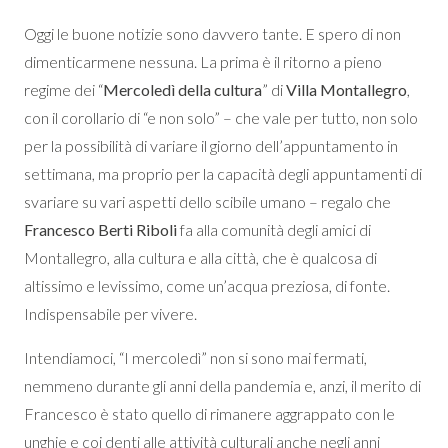
Oggi le buone notizie sono davvero tante. E spero di non
dimenticarmene nessuna. La prima è il ritorno a pieno
regime dei “
Mercoledì della cultura
” di
Villa Montallegro
,
con il corollario di “e non solo” – che vale per tutto, non solo
per la possibilità di variare il giorno dell’appuntamento in
settimana, ma proprio per la capacità degli appuntamenti di
svariare su vari aspetti dello scibile umano – regalo che
Francesco Berti Riboli
fa alla comunità degli amici di
Montallegro, alla cultura e alla città, che è qualcosa di
altissimo e levissimo, come un’acqua preziosa, di fonte.
Indispensabile per vivere.
Intendiamoci, “I mercoledì” non si sono mai fermati,
nemmeno durante gli anni della pandemia e, anzi, il merito di
Francesco è stato quello di rimanere aggrappato con le
unghie e coi denti alle attività culturali anche negli anni