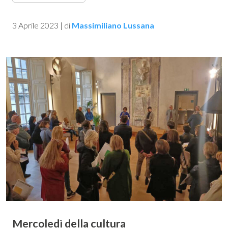
3 Aprile 2023
|
di
Massimiliano Lussana
Mercoledì della cultura