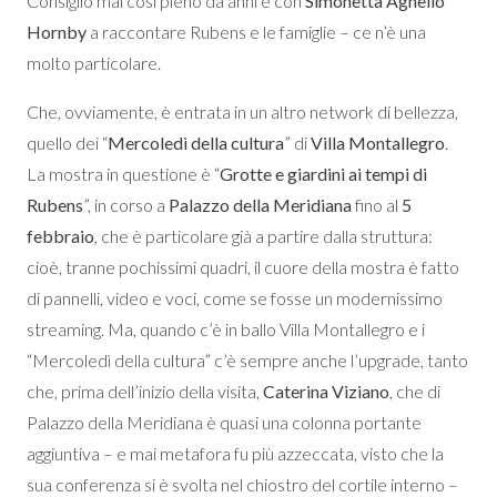
Consiglio mai così pieno da anni e con
Simonetta Agnello
Hornby
a raccontare Rubens e le famiglie – ce n’è una
molto particolare.
Che, ovviamente, è entrata in un altro network di bellezza,
quello dei “
Mercoledì della cultura
” di
Villa Montallegro
.
La mostra in questione è “
Grotte e giardini ai tempi di
Rubens
”, in corso a
Palazzo della Meridiana
fino al
5
febbraio
, che è particolare già a partire dalla struttura:
cioè, tranne pochissimi quadri, il cuore della mostra è fatto
di pannelli, video e voci, come se fosse un modernissimo
streaming. Ma, quando c’è in ballo Villa Montallegro e i
“Mercoledì della cultura” c’è sempre anche l’upgrade, tanto
che, prima dell’inizio della visita,
Caterina Viziano
, che di
Palazzo della Meridiana è quasi una colonna portante
aggiuntiva – e mai metafora fu più azzeccata, visto che la
sua conferenza si è svolta nel chiostro del cortile interno –