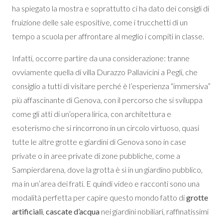
ha spiegato la mostra e soprattutto ci ha dato dei consigli di
fruizione delle sale espositive, come i trucchetti di un
tempo a scuola per affrontare al meglio i compiti in classe.
Infatti, occorre partire da una considerazione: tranne
ovviamente quella di villa Durazzo Pallavicini a Pegli, che
consiglio a tutti di visitare perché è l’esperienza “immersiva”
più affascinante di Genova, con il percorso che si sviluppa
come gli atti di un’opera lirica, con architettura e
esoterismo che si rincorrono in un circolo virtuoso, quasi
tutte le altre grotte e giardini di Genova sono in case
private o in aree private di zone pubbliche, come a
Sampierdarena, dove la grotta è sì in un giardino pubblico,
ma in un’area dei frati. E quindi video e racconti sono una
modalità perfetta per capire questo mondo fatto di
grotte
artificiali
,
cascate d’acqua
nei giardini nobiliari, raffinatissimi