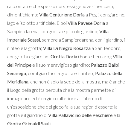
raccontati e che spesso noi stessi, genovesi per caso,
dimentichiamo:
Villa Centurione Doria
a Pegli, con giardino,
lago e isolotto artificiale. E poi
Villa Pavese Doria
a
Sampierdarena, con grotta e piccolo giardino;
Villa
Imperiale Scassi
, sempre a Sampierdarena, con il giardino, il
ninfeo e la grotta;
Villa Di Negro Rosazza
a San Teodoro,
con grotta e giardino;
Grotta Doria
(Fonte Lercaro);
Villa
del Principe
e il suo meraviglioso giardino;
Palazzo Balbi
Senarega
, con il giardino, la grotta e il ninfeo;
Palazzo della
Meridiana
, che non è solo la sede della mostra, ma è anche
il luogo della grotta perduta che la mostra permette di
immaginare ed è un gioco ulteriore all’interno di
un’esposizione che del gioco fa la sua ragion d’essere; la
grotta e il giardino di
Villa Pallavicino delle Peschiere
e la
Grotta Grimaldi Sauli
.