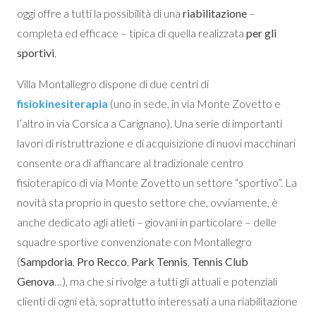
oggi offre a tutti la possibilità di una
riabilitazione
–
completa ed efficace – tipica di quella realizzata
per gli
sportivi
.
Villa Montallegro dispone di due centri di
fisiokinesiterapia
(uno in sede, in via Monte Zovetto e
l’altro in via Corsica a Carignano). Una serie di importanti
lavori di ristruttrazione e di acquisizione di nuovi macchinari
consente ora di affiancare al tradizionale centro
fisioterapico di via Monte Zovetto un settore “sportivo”. La
novità sta proprio in questo settore che, ovviamente, è
anche dedicato agli atleti – giovani in particolare – delle
squadre sportive convenzionate con Montallegro
(
Sampdoria
,
Pro Recco
,
Park Tennis
,
Tennis Club
Genova
…), ma che si rivolge a tutti gli attuali e potenziali
clienti di ogni età, soprattutto interessati a una riabilitazione