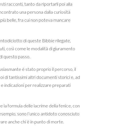
 racconti, tanto da riportarli poi alla
ncontrato una persona dalla curiosità
 più belle, fra cui non poteva mancare
ntodiciotto di queste Bibbie rilegate,
nuti, così come le modalità di giuramento
 di questo passo.
usiasmante è stato proprio il percorso, il
oi di tantissimi altri documenti storici e, ad
e indicazioni per realizzare preparati
e la formula delle lacrime della fenice, con
 esempio, sono l’unico antidoto conosciuto
lvare anche chi è in punto di morte.