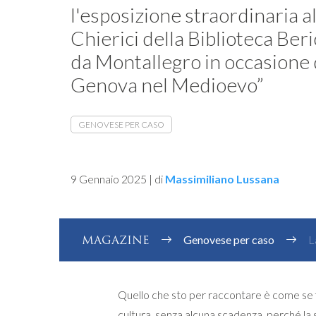
l'esposizione straordinaria al
Chierici della Biblioteca Ber
da Montallegro in occasione d
Genova nel Medioevo”
GENOVESE PER CASO
9 Gennaio 2025
|
di
Massimiliano Lussana
MAGAZINE
Genovese per caso
L
Quello che sto per raccontare è come se 
cultura, senza alcuna scadenza, perché la s