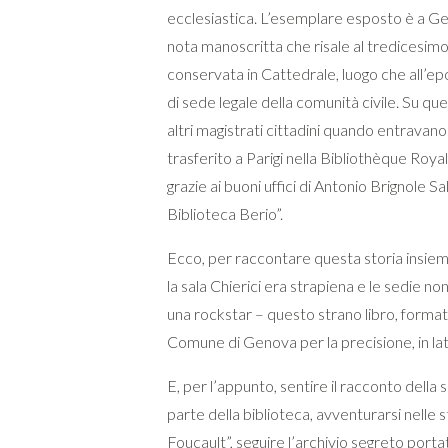
ecclesiastica. L’esemplare esposto è a 
nota manoscritta che risale al tredicesim
conservata in Cattedrale, luogo che all’ep
di sede legale della comunità civile. Su ques
altri magistrati cittadini quando entravano
trasferito a Parigi nella Bibliothèque Royal
grazie ai buoni uffici di Antonio Brignole Sal
Biblioteca Berio”.
Ecco, per raccontare questa storia insieme 
la sala Chierici era strapiena e le sedie 
una rockstar – questo strano libro, format
Comune di Genova per la precisione, in lati
E, per l’appunto, sentire il racconto della
parte della biblioteca, avventurarsi nelle
Foucault”, seguire l’archivio segreto porta