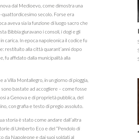
Genova dal Medioevo, come dimostra una
o-quattordicesimo secolo. Forse era
oca aveva sia la funzione di luogo sacro che
ta Bibbia giuravano i consoli, i dogi e gli
 in carica. In epoca napoleonica il codice fu
e: restituito alla città quarant’anni dopo
e, fu affidato dalla municipalità alla
a Villa Montallegro, in un giorno di pioggia,
non sono bastate ad accogliere – come fosse
osi a Genova e di proprietà pubblica, del
no, con grafia e testo di pregio assoluto.
 sua storia è stato come andare dall’altra
 storie di Umberto Eco e del “Pendolo di
to da Napoleone e dai suoi soldati al