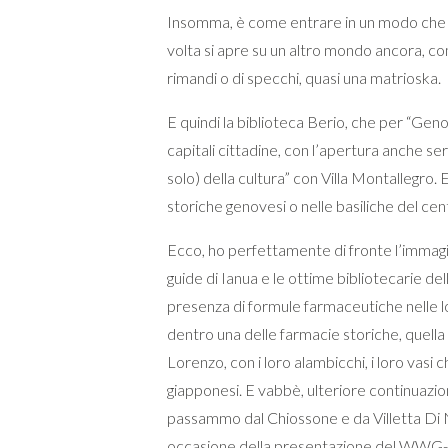
Insomma, è come entrare in un modo che a
volta si apre su un altro mondo ancora, c
rimandi o di specchi, quasi una matrioska.
E quindi la biblioteca Berio, che per “Geno
capitali cittadine, con l’apertura anche ser
solo) della cultura” con Villa Montallegro. 
storiche genovesi o nelle basiliche del cen
Ecco, ho perfettamente di fronte l’immagi
guide di Ianua e le ottime bibliotecarie del
presenza di formule farmaceutiche nelle l
dentro una delle farmacie storiche, quella 
Lorenzo, con i loro alambicchi, i loro vas
giapponesi. E vabbè, ulteriore continuazi
passammo dal Chiossone e da Villetta Di N
occasione della presentazione del WWG-W