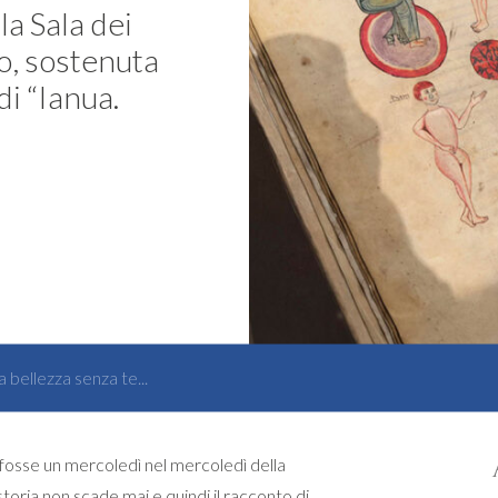
la Sala dei
io, sostenuta
i “Ianua.
a bellezza senza te...
fosse un mercoledì nel mercoledì della
toria non scade mai e quindi il racconto di