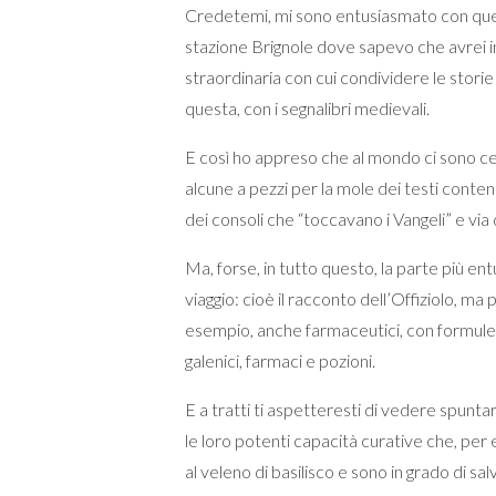
Credetemi, mi sono entusiasmato con questi
stazione Brignole dove sapevo che avrei i
straordinaria con cui condividere le storie
questa, con i segnalibri medievali.
E così ho appreso che al mondo ci sono ce
alcune a pezzi per la mole dei testi conte
dei consoli che “toccavano i Vangeli” e via
Ma, forse, in tutto questo, la parte più ent
viaggio: cioè il racconto dell’Offiziolo, ma p
esempio, anche farmaceutici, con formule 
galenici, farmaci e pozioni.
E a tratti ti aspetteresti di vedere spuntar
le loro potenti capacità curative che, per
al veleno di basilisco e sono in grado di sa