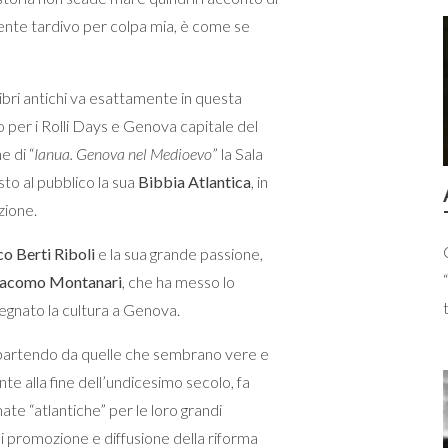
ente tardivo per colpa mia, è come se
i libri antichi va esattamente in questa
per i Rolli Days e Genova capitale del
e di “
Ianua. Genova nel Medioevo
” la Sala
sto al pubblico la sua
Bibbia Atlantica
, in
zione.
o Berti Riboli
e la sua grande passione,
acomo Montanari
, che ha messo lo
egnato la cultura a Genova.
a, partendo da quelle che sembrano vere e
ente alla fine dell’undicesimo secolo, fa
ate “atlantiche” per le loro grandi
 promozione e diffusione della riforma