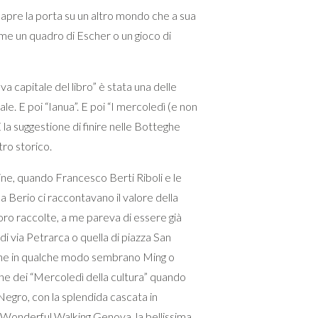
pre la porta su un altro mondo che a sua
ome un quadro di Escher o un gioco di
va capitale del libro” è stata una delle
ale. E poi “Ianua”. E poi “I mercoledì (e non
E la suggestione di finire nelle Botteghe
tro storico.
ne, quando Francesco Berti Riboli e le
la Berio ci raccontavano il valore della
oro raccolte, a me pareva di essere già
di via Petrarca o quella di piazza San
i che in qualche modo sembrano Ming o
one dei “Mercoledì della cultura” quando
egro, con la splendida cascata in
onderful Walking Genova, la bellissima