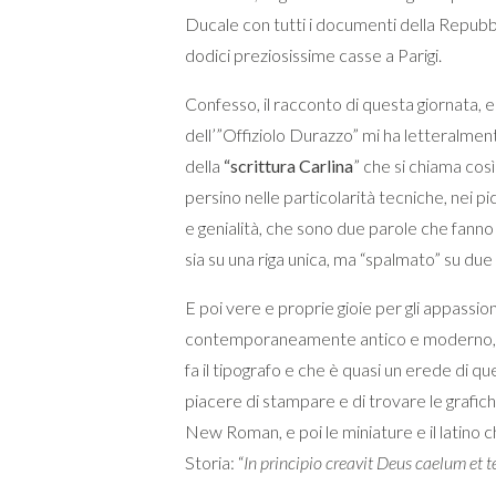
Ducale con tutti i documenti della Repubbl
dodici preziosissime casse a Parigi.
Confesso, il racconto di questa giornata,
dell’”Offiziolo Durazzo” mi ha letteralmen
della
“scrittura Carlina
” che si chiama cos
persino nelle particolarità tecniche, nei picc
e genialità, che sono due parole che fanno 
sia su una riga unica, ma “spalmato” su due 
E poi vere e proprie gioie per gli appassion
contemporaneamente antico e moderno, pe
fa il tipografo e che è quasi un erede di 
piacere di stampare e di trovare le grafiche
New Roman, e poi le miniature e il latino ch
Storia: “
In principio creavit Deus caelum et 