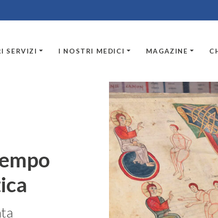
I SERVIZI
I NOSTRI MEDICI
MAGAZINE
C
 tempo
tica
nta