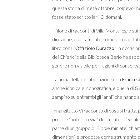
questa storia di metà ottobre, colpevolm
fosse stato scritto ieri. O domani.
Il filone di racconti di Villa Montallegro su
direzione, esattamente come era capitato 
libro con l’”
Offiziolo Durazzo
”, in occasion
dei Chierici della Biblioteca Berio ha espo
genere non visibile per ragioni di conserva
La firma della collaborazione con
Francesc
anche iconica e iconografica, è quella di
Gi
zampino su entrambi gli “anni” che hanno s
Innanzitutto Vi racconto di cosa si tratt
proprie “note di regia” dei curatori: “Risal
parte di un gruppo di Bibbie miniate, chiam
dimensioni, e prodotte come strumento di