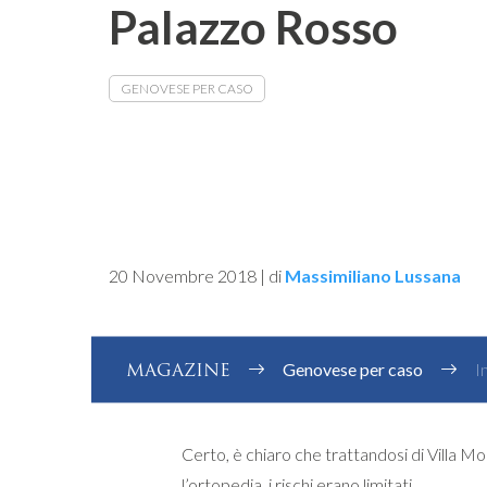
Palazzo Rosso
GENOVESE PER CASO
20 Novembre 2018
|
di
Massimiliano Lussana
MAGAZINE
Genovese per caso
I
Certo, è chiaro che trattandosi di Villa M
l’ortopedia, i rischi erano limitati.