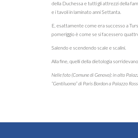
della Duchessa e tutti gli attrezzi della fam
e i tavoli in laminato anni Settanta.
E, esattamente come era successo a Tursi 
pomeriggio è come se si facessero quattro
Salendo e scendendo scale e scalini.
Alla fine, quelli della dietologia sorridevano 
Nelle foto (Comune di Genova): in alto Palazz
“Gentiluomo” di Paris Bordon a Palazzo Ros