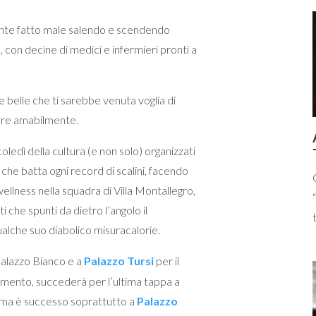
ente fatto male salendo e scendendo
 con decine di medici e infermieri pronti a
 belle che ti sarebbe venuta voglia di
are amabilmente.
edì della cultura (e non solo) organizzati
che batta ogni record di scalini, facendo
 wellness nella squadra di Villa Montallegro,
 che spunti da dietro l’angolo il
ualche suo diabolico misuracalorie.
alazzo Bianco e a
Palazzo Tursi
per il
mento, succederà per l’ultima tappa a
, ma è successo soprattutto a
Palazzo