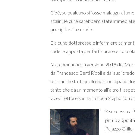
Cioè, se qualcuno si fosse malauguratam
scalini, le cure sarebbero state immediate,
precipitarsi a curarlo.
E alcune dottoresse e infermiere talmente
cadere apposta per farti curare e coccol
Ma, comunque, la versione 2018 dei Mercol
da Francesco Berti Riboli e dai suoi credo 
felici anche tutti quelli che si occupano di
tanto che da un momento all’altro ti aspetti
vicedirettore sanitario Luca Spigno con q
su
ccesso a P
È
primo appunta
Palazzo Grillo