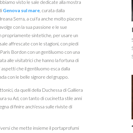
abbiamo visto le sale dedicate alla mostra
di
Genova sul mare
, curata dalla
reana Serra, a cui fa anche molto piacere
ravolge con la sua passione e le sue
on propriamente sintetiche, per usare un
ale affrescate con le stagioni, con piedi
di Paris Bordon con un gentiluomo con una
 alle visitatrici che hanno la fortuna di
i aspetti che il gentiluomo esca dalla
vada con le belle signore del gruppo.
ettonici, da quelli della Duchessa di Galliera
ttura su Ad, con tanto di cucinetta stile anni
na di finire anch’essa sulle riviste di
versi che mette insieme il portaprofumi