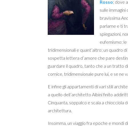
Rosso
; dove 
sulle immagini 
bravissima And
parlarne e ti t
spiegazioni, n
eufemismo; le s
tridimensionali e quant’altro; un quadro 
sospetta lettera d’amore che pare destinata
guardare il quadro, tanto che a un tratto d
cornice, tridimensionale pure lui, e se ne 
E infine gli appartamenti di vari stili archit
a quello dell’architetto Albini finito addiri
Cinquanta, soppalco e scala a chiocciola deg
architettura.
Insomma, un viaggio fra epoche e mondi di