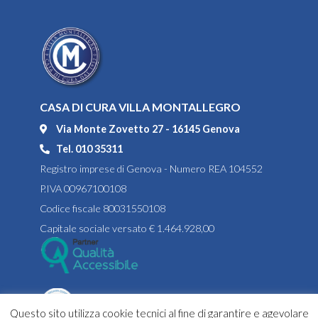
CASA DI CURA VILLA MONTALLEGRO
Via Monte Zovetto 27 - 16145 Genova
Tel. 010 35311
Registro imprese di Genova - Numero REA 104552
P.IVA 00967100108
Codice fiscale 80031550108
Capitale sociale versato € 1.464.928,00
Questo sito utilizza cookie tecnici al fine di garantire e agevolare