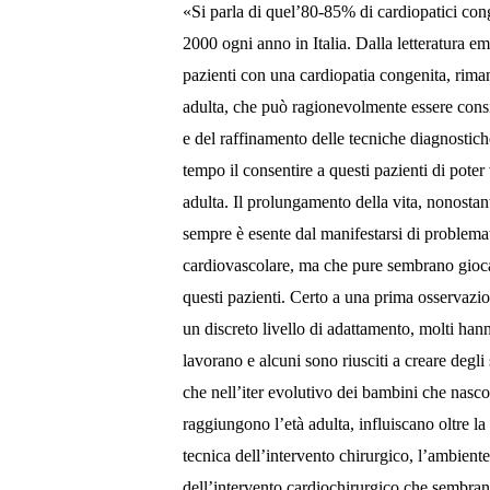
«Si parla di quel’80-85% di cardiopatici cong
2000 ogni anno in Italia. Dalla letteratura em
pazienti con una cardiopatia congenita, rima
adulta, che può ragionevolmente essere consi
e del raffinamento delle tecniche diagnostiche
tempo il consentire a questi pazienti di poter 
adulta. Il prolungamento della vita, nonostan
sempre è esente dal manifestarsi di problema
cardiovascolare, ma che pure sembrano gioca
questi pazienti.
Certo a una prima osservazio
un discreto livello di adattamento, molti han
lavorano e alcuni sono riusciti a creare degli 
che nell’iter evolutivo dei bambini che nasc
raggiungono l’età adulta, influiscano oltre la
tecnica dell’intervento chirurgico, l’ambiente
dell’intervento cardiochirurgico che sembrano