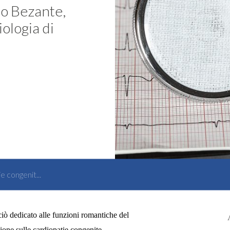
lo Bezante,
ologia di
e congenit...
ciò dedicato alle funzioni romantiche del
zione sulle cardiopatie congenite.