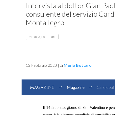
Intervista al dottor Gian Pao
consulente del servizio Cardi
Montallegro
MI DICA, DOTTORE
13 Febbraio 2020
|
di
Mario Bottaro
MAGAZINE
Magazine
Cardiopati
Il 14 febbraio, giorno di San Valentino e per
cuore, è la giornata mondiale di sensibilizza