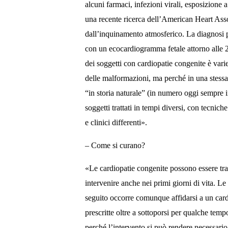
alcuni farmaci, infezioni virali, esposizione 
una recente ricerca dell’American Heart Ass
dall’inquinamento atmosferico. La diagnosi p
con un ecocardiogramma fetale attorno alle 
dei soggetti con cardiopatie congenite è vari
delle malformazioni, ma perché in una stessa 
“in storia naturale” (in numero oggi sempre inf
soggetti trattati in tempi diversi, con tecnic
e clinici differenti
».
– Come si curano?
«Le cardiopatie congenite possono essere tratt
intervenire anche nei primi giorni di vita. Le
seguito occorre comunque affidarsi a un card
prescritte oltre a sottoporsi per qualche tempo
perché l’intervento si può rendere necessari