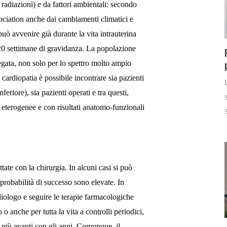
a radiazioni) e da fattori ambientali: secondo
ociation anche dai cambiamenti climatici e
uò avvenire già durante la vita intrauterina
20 settimane di gravidanza.
La popolazione
egata, non solo per lo spettro molto ampio
cardiopatia è possibile incontrare sia pazienti
eriore), sia pazienti operati e tra questi,
he eterogenee e con risultati anatomo-funzionali
ate con la chirurgia. In alcuni casi si può
 probabilità di successo sono elevate. In
iologo e seguire le terapie farmacologiche
 o anche per tutta la vita a controlli periodici,
o più avanti con gli anni. Comunque, il