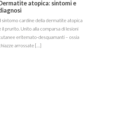
Dermatite atopica: sintomi e
diagnosi
Il sintomo cardine della dermatite atopica
è il prurito. Unito alla comparsa di lesioni
cutanee eritemato-desquamanti – ossia
chiazze arrossate […]