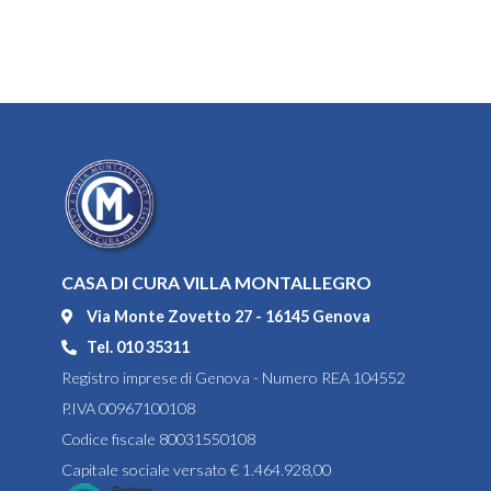
CASA DI CURA VILLA MONTALLEGRO
Via Monte Zovetto 27 - 16145 Genova
Tel. 010 35311
Registro imprese di Genova - Numero REA 104552
P.IVA 00967100108
Codice fiscale 80031550108
Capitale sociale versato € 1.464.928,00