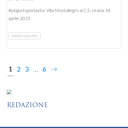
#piùgustoperlavita: Villa Montallegro al C.S. Urania 18
aprile 2015
VIDEO GALLERY
1
2
3
…
6
REDAZIONE