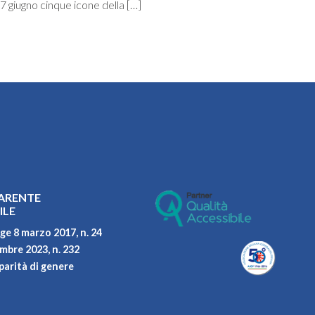
7 giugno cinque icone della […]
ARENTE
ILE
ge 8 marzo 2017, n. 24
embre 2023, n. 232
parità di genere