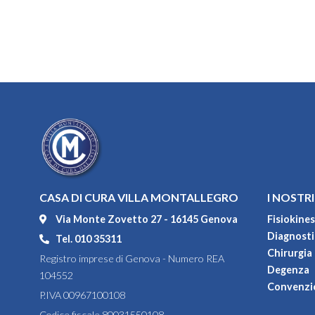
CASA DI CURA VILLA MONTALLEGRO
I NOSTRI
Via Monte Zovetto 27 - 16145 Genova
Fisiokines
Diagnostic
Tel. 010 35311
Chirurgia
Registro imprese di Genova - Numero REA
Degenza
104552
Convenzi
P.IVA 00967100108
Codice fiscale 80031550108