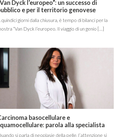
Van Dyck l’europeo”: un successo di
ubblico e per il territorio genovese
 quindici giorni dalla chiusura, è tempo di bilanci per la
ostra “Van Dyck l’europeo. Il viaggio di un genio […]
Carcinoma basocellulare e
quamocellulare: parola alla specialista
uando si parla di neoplasie della pelle, l’attenzione si