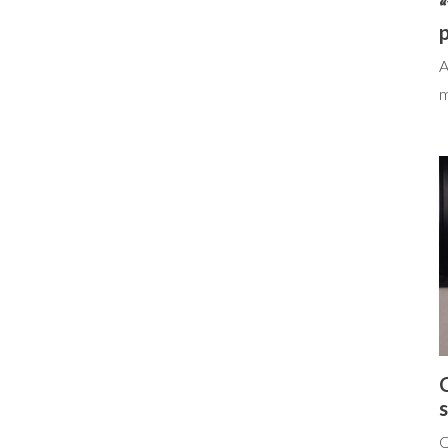
“
p
A
m
s
Q