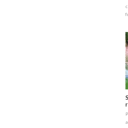
c
f
S
P
a