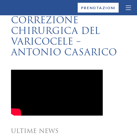
MONTALLEGRO
PRENOTAZIONI
CORREZIONE
CHIRURGICA DEL
VARICOCELE –
ANTONIO CASARICO
ULTIME NEWS