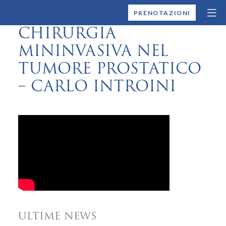
MONTALLEGRO
PRENOTAZIONI
CHIRURGIA
MININVASIVA NEL
TUMORE PROSTATICO
– CARLO INTROINI
ULTIME NEWS