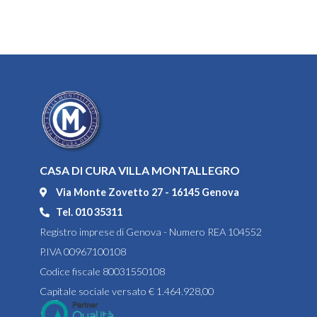
CASA DI CURA VILLA MONTALLEGRO
Via Monte Zovetto 27 - 16145 Genova
Tel. 010 35311
Registro imprese di Genova - Numero REA 104552
P.IVA 00967100108
Codice fiscale 80031550108
Capitale sociale versato € 1.464.928,00