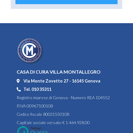
CASA DI CURA VILLA MONTALLEGRO
Via Monte Zovetto 27 - 16145 Genova
Tel. 010 35311
Registro imprese di Genova - Numero REA 104552
P.IVA 00967100108
Codice fiscale 80031550108
Capitale sociale versato € 1.464.928,00