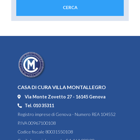
CASA DI CURA VILLA MONTALLEGRO
Via Monte Zovetto 27 - 16145 Genova
Tel. 010 35311
Registro imprese di Genova - Numero REA 104552
P.IVA 00967100108
Codice fiscale 80031550108