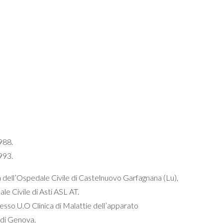
988.
993.
a
dell’Ospedale
Civile di Castelnuovo Garfagnana (Lu),
le Civile di Asti ASL AT.
presso U.O Clinica di Malattie dell’apparato
 di Genova.