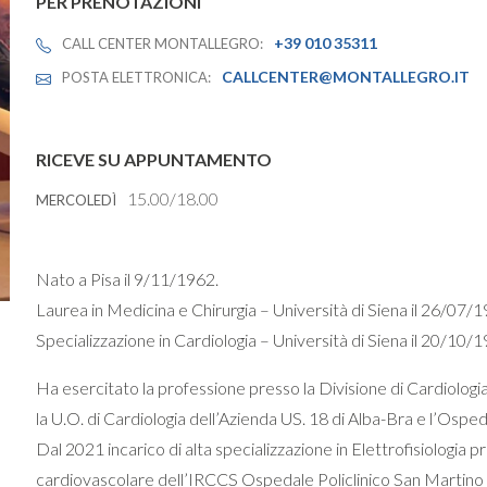
PER PRENOTAZIONI
+39 010 35311
CALL CENTER MONTALLEGRO:
CALLCENTER@MONTALLEGRO.IT
POSTA ELETTRONICA:
RICEVE SU APPUNTAMENTO
15.00/18.00
MERCOLEDÌ
Nato a
Pisa
il
9/11/1962.
Laurea in Medicina e Chirurgia – Università di Siena il 26/07/1
Specializzazione in Cardiologia –
Università di Siena il
20/10/1
Ha esercitato la professione
presso la Divisione di Cardiologi
la U.O. di Cardiologia dell’Azienda US. 18 di Alba-Bra e
l’Ospeda
Dal 2021
incarico di alta specializzazione in Elettrofisiologia 
cardiovascolare dell’IRCCS Ospedale Policlinico San Martino