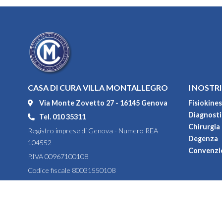
CASA DI CURA VILLA MONTALLEGRO
I NOSTRI
Via Monte Zovetto 27 - 16145 Genova
Fisiokines
Diagnostic
Tel. 010 35311
Chirurgia
Registro imprese di Genova - Numero REA
Degenza
104552
Convenzi
P.IVA 00967100108
Codice fiscale 80031550108
Capitale sociale versato € 1.464.928,00