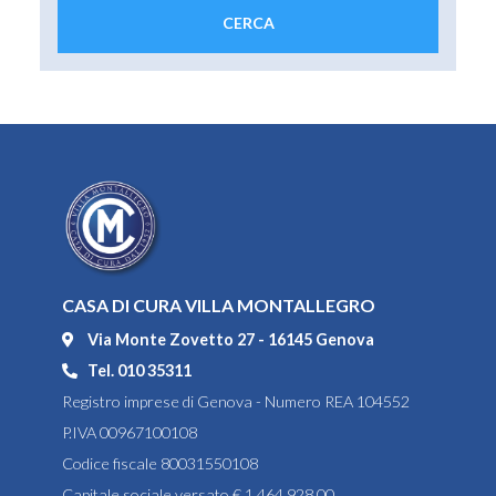
CASA DI CURA VILLA MONTALLEGRO
Via Monte Zovetto 27 - 16145 Genova
Tel. 010 35311
Registro imprese di Genova - Numero REA 104552
P.IVA 00967100108
Codice fiscale 80031550108
Capitale sociale versato € 1.464.928,00