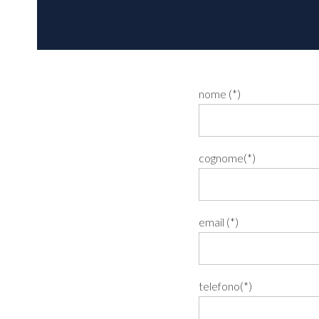
nome (*)
cognome(*)
email (*)
telefono(*)