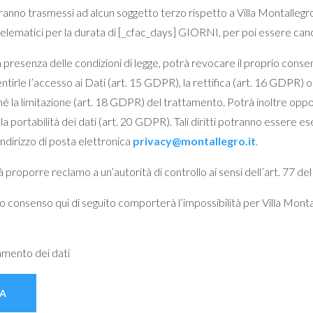
saranno trasmessi ad alcun soggetto terzo rispetto a Villa Montalleg
elematici per la durata di [_cfac_days] GIORNI, per poi essere cance
n presenza delle condizioni di legge, potrà revocare il proprio cons
ntirle l’accesso ai Dati (art. 15 GDPR), la rettifica (art. 16 GDPR) o 
é la limitazione (art. 18 GDPR) del trattamento. Potrà inoltre oppor
a portabilità dei dati (art. 20 GDPR). Tali diritti potranno essere e
indirizzo di posta elettronica
privacy@montallegro.it
.
à proporre reclamo a un’autorità di controllo ai sensi dell’art. 77 d
 consenso qui di seguito comporterà l’impossibilità per Villa Monta
amento dei dati