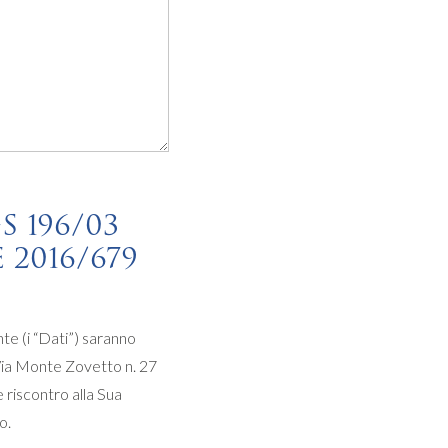
S 196/03
2016/679
te (i “Dati”) saranno
, Via Monte Zovetto n. 27
e riscontro alla Sua
o.