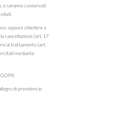
ro, e saranno conservati
llati.
enso, oppure chiedere a
la cancellazione (art. 17
si al trattamento (art.
sercitati mediante
el GDPR.
llegro di prendere in