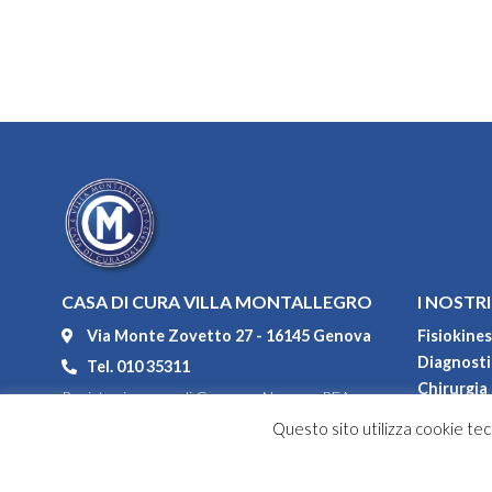
CASA DI CURA VILLA MONTALLEGRO
I NOSTRI
Via Monte Zovetto 27 - 16145 Genova
Fisiokines
Diagnostic
Tel. 010 35311
Chirurgia
Registro imprese di Genova - Numero REA
Degenza
104552
Questo sito utilizza cookie tecn
Convenzi
P.IVA 00967100108
Codice fiscale 80031550108