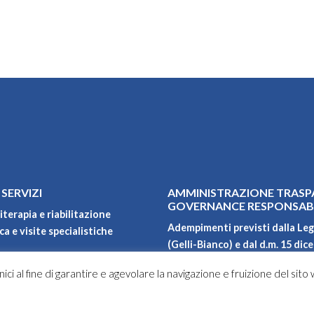
 SERVIZI
AMMINISTRAZIONE TRASP
GOVERNANCE RESPONSAB
iterapia e riabilitazione
Adempimenti previsti dalla Leg
a e visite specialistiche
(Gelli-Bianco) e dal d.m. 15 dic
Qualità, ambiente, sicurezza e 
ici al fine di garantire e agevolare la navigazione e fruizione del sito
Carta dei servizi
oni
Privacy policy
Progetti di ricerca