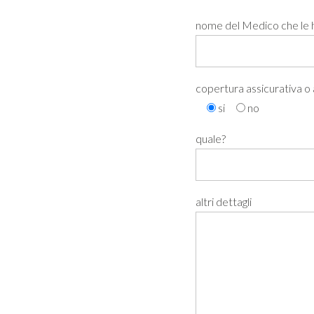
nome del Medico che le h
copertura assicurativa o a
si
no
quale?
altri dettagli