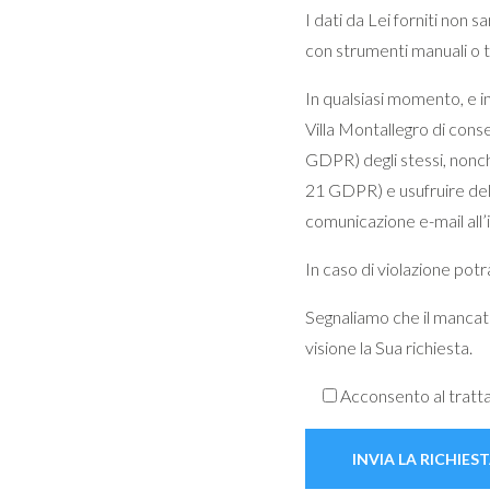
I dati da Lei forniti non 
con strumenti manuali o t
In qualsiasi momento, e i
Villa Montallegro di conse
GDPR) degli stessi, nonch
21 GDPR) e usufruire dell
comunicazione e-mail all’
In caso di violazione potr
Segnaliamo che il mancato
visione la Sua richiesta.
Acconsento al tratt