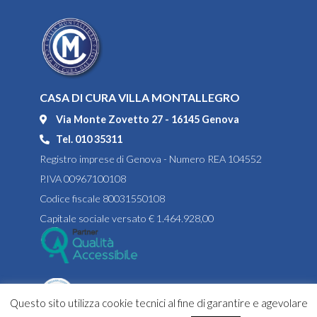
CASA DI CURA VILLA MONTALLEGRO
Via Monte Zovetto 27 - 16145 Genova
Tel. 010 35311
Registro imprese di Genova - Numero REA 104552
P.IVA 00967100108
Codice fiscale 80031550108
Capitale sociale versato € 1.464.928,00
Questo sito utilizza cookie tecnici al fine di garantire e agevolare