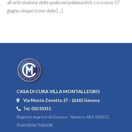
all’articolazione della spalla nei pallanuotisti. Lo scorso 17
giugno cinque icone della […]
CASA DI CURA VILLA MONTALLEGRO
Via Monte Zovetto 27 - 16145 Genova
Tel. 010 35311
Registro imprese di Genova - Numero REA 104552
P.IVA 00967100108