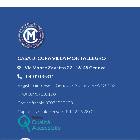
CASA DI CURA VILLA MONTALLEGRO
Via Monte Zovetto 27 - 16145 Genova
Tel. 010 35311
Registro imprese di Genova - Numero REA 104552
P.IVA 00967100108
Codice fiscale 80031550108
Capitale sociale versato € 1.464.928,00