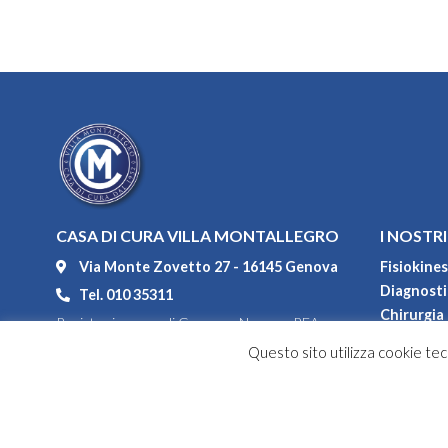
CASA DI CURA VILLA MONTALLEGRO
I NOSTRI
Via Monte Zovetto 27 - 16145 Genova
Fisiokines
Diagnostic
Tel. 010 35311
Chirurgia
Registro imprese di Genova - Numero REA
Degenza
104552
Questo sito utilizza cookie tecn
Convenzi
P.IVA 00967100108
Codice fiscale 80031550108
Capitale sociale versato € 1.464.928,00