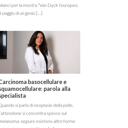
bilanci per la mostra “Van Dyck l’europeo.
Il viaggio di un genio […]
Carcinoma basocellulare e
squamocellulare: parola alla
specialista
Quando si parla di neoplasie della pelle,
l’attenzione si concentra spesso sul
melanoma; eppure esistono altre forme