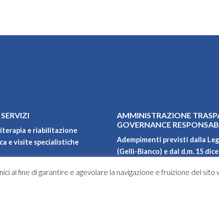
 SERVIZI
AMMINISTRAZIONE TRASP
GOVERNANCE RESPONSAB
iterapia e riabilitazione
Adempimenti previsti dalla Leg
a e visite specialistiche
(Gelli-Bianco) e dal d.m. 15 dic
Qualità, ambiente, sicurezza e 
ici al fine di garantire e agevolare la navigazione e fruizione del sito
Carta dei servizi
oni
Privacy policy
Progetti di ricerca