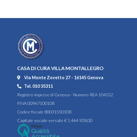
CASA DI CURA VILLA MONTALLEGRO
Via Monte Zovetto 27 - 16145 Genova
Tel. 010 35311
Registro imprese di Genova - Numero REA 104552
P.IVA 00967100108
Codice fiscale 80031550108
Capitale sociale versato € 1.464.928,00