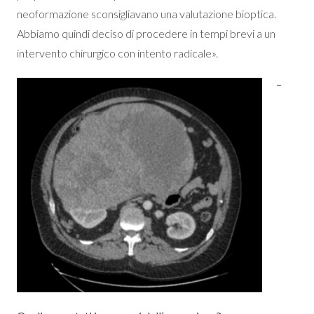
neoformazione sconsigliavano una valutazione bioptica.
Abbiamo quindi deciso di procedere in tempi brevi a un
intervento chirurgico con intento radicale».
–