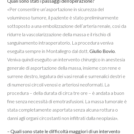
Quali sono stati i passaggi dell’operazione?
«Per consentire un’asportazione in sicurezza del
voluminoso tumore, il paziente è stato preliminarmente
sottoposto a una embolizzazione dell’arteria renale, così da
ridurre la vascolarizzazione della massa e il rischio di
sanguinamento intraoperatorio. La procedura veniva
eseguita sempre in Montallegro dal dott.
Giulio Bovio
.
Veniva quindi eseguito un intervento chirurgico in anestesia
generale di asportazione della massa, insieme con rene e
surrene destro, legatura dei vasi renali e surrenalici destri e
di numerosi circoli venosi e arteriosi neoformati. La
procedura – della durata di circa tre ore – è andata a buon
fine senza necessità di emotrasfusioni. La massa tumorale è
stata completamente asportata senza alcuna rottura o
danni agli organi circostanti non infiltrati dalla neoplasia».
– Quali sono state le difficoltà maggiori di un intervento