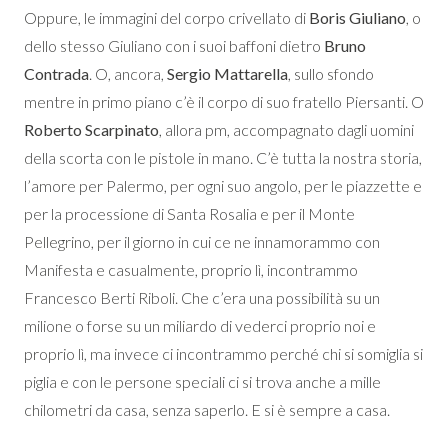
Oppure, le immagini del corpo crivellato di
Boris Giuliano
, o
dello stesso Giuliano con i suoi baffoni dietro
Bruno
Contrada
. O, ancora,
Sergio Mattarella
, sullo sfondo
mentre in primo piano c’è il corpo di suo fratello Piersanti. O
Roberto Scarpinato
, allora pm, accompagnato dagli uomini
della scorta con le pistole in mano. C’è tutta la nostra storia,
l’amore per Palermo, per ogni suo angolo, per le piazzette e
per la processione di Santa Rosalia e per il Monte
Pellegrino, per il giorno in cui ce ne innamorammo con
Manifesta e casualmente, proprio lì, incontrammo
Francesco Berti Riboli. Che c’era una possibilità su un
milione o forse su un miliardo di vederci proprio noi e
proprio lì, ma invece ci incontrammo perché chi si somiglia si
piglia e con le persone speciali ci si trova anche a mille
chilometri da casa, senza saperlo. E si è sempre a casa.