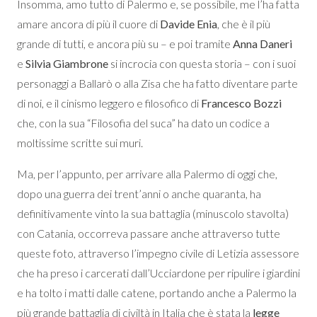
Insomma, amo tutto di Palermo e, se possibile, me l’ha fatta
amare ancora di più il cuore di
Davide Enia
, che è il più
grande di tutti, e ancora più su – e poi tramite
Anna Daneri
e
Silvia Giambrone
si incrocia con questa storia – con i suoi
personaggi a Ballarò o alla Zisa che ha fatto diventare parte
di noi, e il cinismo leggero e filosofico di
Francesco Bozzi
che, con la sua “Filosofia del suca” ha dato un codice a
moltissime scritte sui muri.
Ma, per l’appunto, per arrivare alla Palermo di oggi che,
dopo una guerra dei trent’anni o anche quaranta, ha
definitivamente vinto la sua battaglia (minuscolo stavolta)
con Catania, occorreva passare anche attraverso tutte
queste foto, attraverso l’impegno civile di Letizia assessore
che ha preso i carcerati dall’Ucciardone per ripulire i giardini
e ha tolto i matti dalle catene, portando anche a Palermo la
più grande battaglia di civiltà in Italia che è stata la
legge