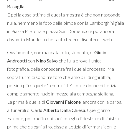
Basaglia
.
E poi la cosa ottima di questa mostra è che non nasconde
nulla, nemmeno le foto delle bimbe con la Lamborghini gialla
in Piazza Pretoria e piazza San Domenico e poi ancora
davanti a Mondello che tanto fecero discutere il web.
Ovviamente, non manca la foto, sfuocata, di
Giulio
Andreotti
con
Nino Salvo
che fu la prova, l’unica
fotografica, della conoscenza fra i due al processo. Ma
soprattutto ci sono tre foto che amo più di ogni altra,
persino più di quelle “femministe” con le donne di Letizia
completamente nude in mezzo alla campagna siciliana.
La prima è quella di
Giovanni Falcone
, ancora con la barba,
ai funerali di
Carlo Alberto Dalla Chiesa
. Quel giorno
Falcone, poi tradito dai suoi colleghi di destra e di sinistra,
prima che da ogni altro, disse a Letizia di fermarsi con le