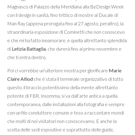
Magnasco di Palazzo della Meridiana alla BeDesign Week
con il design in sanità, fino trittico di mostre al Ducale di
Man Ray (appena prorogata fino al 27 agosto, peraltro), la
straordinaria esposizione di Cominetti che non conoscevo
e che mi ha fatto innamorare, e quella altrettanto splendida
di
Letizia Battaglia
, che durerà fino al primo novembre e
che ti entra dentro.
Poi ci vorrebbe un’ulteriore mostra per glorificare
Marie
Claire Alliod
che è stata il terminale organizzativo di tutto
questo, il braccio potentissimo della mente altrettanto
potente di FBR. Insomma, si va dall’arte antica a quella
contemporanea, dalle installazioni alla fotografia e sempre
con un filo conduttore comune e teso a raccontare mondi
che molti di noi visitatori non conoscevamo. E anche la
scelta delle sedi espositive e soprattutto delle guide,