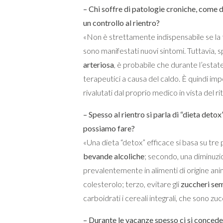
– Chi soffre di patologie croniche, come 
un controllo al rientro?
«Non è strettamente indispensabile se la t
sono manifestati nuovi sintomi. Tuttavia, 
arteriosa
, è probabile che durante l’estat
terapeutici a causa del caldo. È quindi i
rivalutati dal proprio medico in vista del ri
– Spesso al rientro si parla di “dieta deto
possiamo fare?
«Una dieta “detox” efficace si basa su tre p
bevande alcoliche
; secondo, una diminuz
prevalentemente in alimenti di origine ani
colesterolo; terzo, evitare gli
zuccheri sem
carboidrati i cereali integrali, che sono zuc
– Durante le vacanze spesso ci si concede 