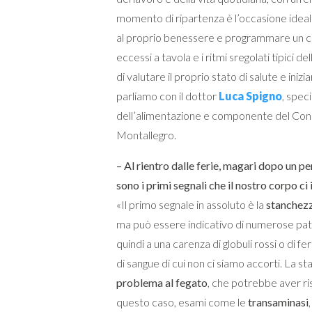
momento di ripartenza è l’occasione ideal
al proprio benessere e programmare un co
eccessi a tavola e i ritmi sregolati tipici del
di valutare il proprio stato di salute e ini
parliamo con il dottor
Luca Spigno
, spec
dell’alimentazione e componente del Consig
Montallegro.
– Al rientro dalle ferie, magari dopo un pe
sono i primi segnali che il nostro corpo 
«Il primo segnale in assoluto è la
stanchez
ma può essere indicativo di numerose pato
quindi a una carenza di globuli rossi o di f
di sangue di cui non ci siamo accorti. La 
problema al fegato
, che potrebbe aver ri
questo caso, esami come le
transaminasi
,