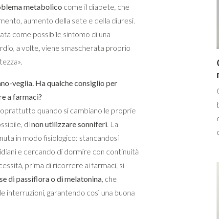
oblema metabolico
come il diabete, che
ento, aumento della sete e della diuresi.
tata come possibile sintomo di una
ardio, a volte, viene smascherata proprio
tezza».
nno-veglia. Ha qualche consiglio per
ere a farmaci?
soprattutto quando si cambiano le proprie
ssibile, di
non utilizzare sonniferi
. La
uta in modo fisiologico: stancandosi
ridiani e cercando di dormire con continuità
ssità, prima di ricorrere ai farmaci, si
ase di passiflora o di melatonina
, che
 le interruzioni, garantendo così una buona