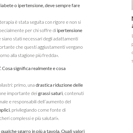
diabete o ipertensione, deve sempre fare
erapia è stata seguita con rigore e non si
specialmente per chi soffre di
ipertensione
e siano stati necessari degli adattamenti
mportante che questi aggiustamenti vengano
torno alla stagione più fredda».
x”. Cosa significa realmente e cosa
ilastri: primo, una
drastica riduzione delle
ione importante dei
grassi saturi
, contenuti
male e responsabili dell’aumento del
plici
, privilegiando come fonte di
cheri complessi e più salutari».
qualche sgarro in più a tavola. Quali valori