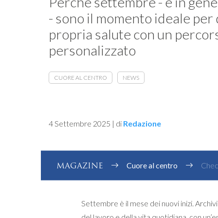
Perché settembre - e in gene
- sono il momento ideale per 
propria salute con un percor
personalizzato
CUORE AL CENTRO
NEWS
4 Settembre 2025
|
di
Redazione
MAGAZINE
Cuore al centro
Check
Settembre è il mese dei nuovi inizi. Archivi
del lavoro e della vita quotidiana, con un’