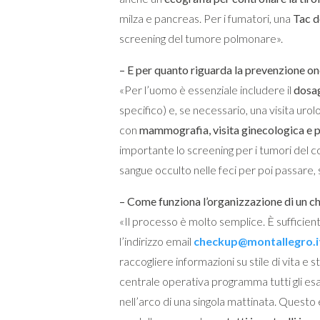
milza e pancreas. Per i fumatori, una
Tac d
screening del tumore polmonare».
– E per quanto riguarda la prevenzione o
«Per l’uomo è essenziale includere il
dosag
specifico) e, se necessario, una visita urol
con
mammografia, visita ginecologica e p
importante lo screening per i tumori del co
sangue occulto nelle feci per poi passare, 
– Come funziona l’organizzazione di un c
«Il processo è molto semplice. È sufficien
l’indirizzo email
checkup@montallegro.i
raccogliere informazioni su stile di vita e s
centrale operativa programma tutti gli es
nell’arco di una singola mattinata. Questo 