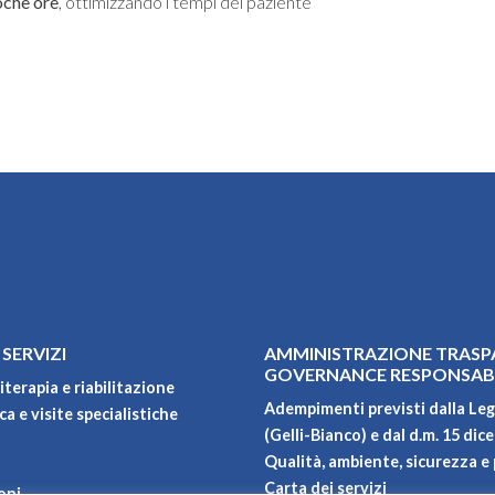
poche ore
, ottimizzando i tempi del paziente
 SERVIZI
AMMINISTRAZIONE TRASP
GOVERNANCE RESPONSAB
iterapia e riabilitazione
Adempimenti previsti dalla Leg
a e visite specialistiche
(Gelli-Bianco) e dal d.m. 15 dic
Qualità, ambiente, sicurezza e 
Carta dei servizi
oni