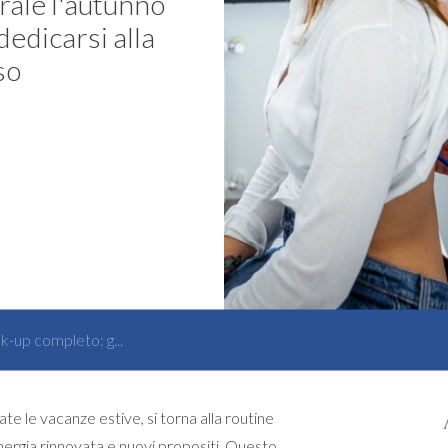
rale l'autunno
dedicarsi alla
so
-up completo: g...
ate le vacanze estive, si torna alla routine
energia rinnovata e nuovi propositi. Questo