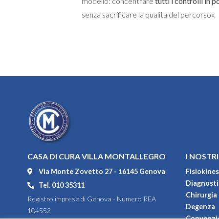
modello: concentrare
tutti i controlli in 
senza sacrificare la qualità del percorso».
CASA DI CURA VILLA MONTALLEGRO
I NOSTRI
Via Monte Zovetto 27 - 16145 Genova
Fisiokines
Diagnostic
Tel. 010 35311
Chirurgia
Registro imprese di Genova - Numero REA
Degenza
104552
Convenzi