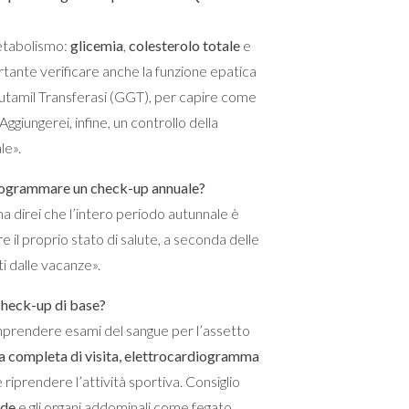
 metabolismo:
glicemia
,
colesterolo totale
e
tante verificare anche la funzione epatica
utamil Transferasi (GGT), per capire come
Aggiungerei, infine, un controllo della
le».
 programmare un check-up annuale?
 direi che l’intero periodo autunnale è
e il proprio stato di salute, a seconda delle
ti dalle vacanze».
 check-up di base?
prendere esami del sangue per l’assetto
a completa di visita, elettrocardiogramma
e riprendere l’attività sportiva. Consiglio
ide
e gli organi addominali come fegato,