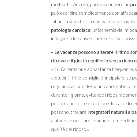
molto utili. Ancora, può nascondere un
pr
può esordire semplicemente con affaticam
Infine, la stanchezza non va mai sottovalu
patologia cardiaca
: un’ischemia del mioc
indagando le cause di un’eccessiva spossa
– Le vacanze possono alterare il ritmo so
ritrovare il giusto equilibrio senza ricorr
«È un’alterazione abbastanza frequente, 
abitudini. Il mio consiglio principale è, se po
regolarizzazione del sonno andrebbe otten
durante il giorno, evitando i riposini pome
per almeno sette o otto ore. In caso di nece
possono provare
integratori naturali a b
aiutano a conciliare il sonno e a impedirne
qualità del riposo».