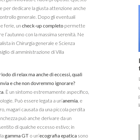
e per dedicare la giusta attenzione anche
ntrollo generale. Dopo gli eventuali
le ferie, un
check-up completo
permette
ziare l’autunno con la massima serenità. Ne
ialista in Chirurgia generale e Scienza
lio di amministrazione di Villa
riodo di relax ma anche di eccessi, quali
ci invia e che non dovremmo ignorare?
za
. È un sintomo estremamente aspecifico,
logie. Può essere legata a un’
anemia
, e
erro, magari causata da una piccola perdita
stanchezza può anche derivare da un
sentito di qualche eccesso estivo; in
 la
gamma GT
o un’
ecografia epatica
sono