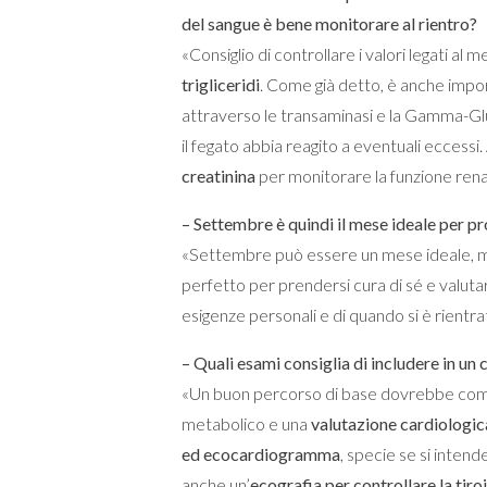
del sangue è bene monitorare al rientro?
«Consiglio di controllare i valori legati al
trigliceridi
. Come già detto, è anche impor
attraverso le transaminasi e la Gamma-Gl
il fegato abbia reagito a eventuali eccessi. 
creatinina
per monitorare la funzione rena
– Settembre è quindi il mese ideale per
«Settembre può essere un mese ideale, ma
perfetto per prendersi cura di sé e valutar
esigenze personali e di quando si è rientra
– Quali esami consiglia di includere in un
«Un buon percorso di base dovrebbe com
metabolico e una
valutazione cardiologic
ed ecocardiogramma
, specie se si intend
anche un’
ecografia per controllare la tiro