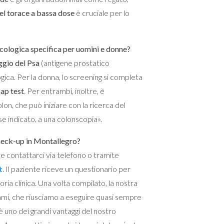
el torace a bassa dose
è cruciale per lo
ncologica specifica per uomini e donne?
gio del Psa
(antigene prostatico
ogica. Per la donna, lo screening si completa
ap test
. Per entrambi, inoltre, è
lon, che può iniziare con la ricerca del
se indicato, a una colonscopia».
heck-up in Montallegro?
te contattarci via telefono o tramite
t
. Il paziente riceve un questionario per
toria clinica. Una volta compilato, la nostra
ami, che riusciamo a eseguire quasi sempre
è uno dei grandi vantaggi del nostro