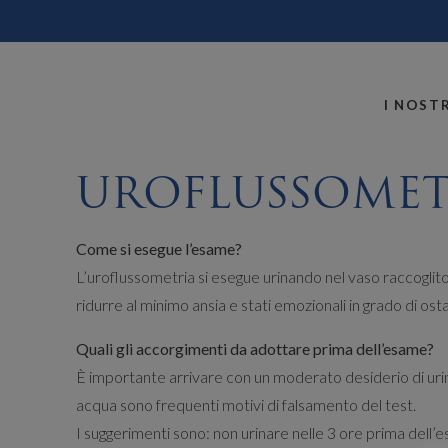
MONTALLEGRO
I NOSTR
UROFLUSSOMET
Come si esegue l’esame?
L’uroflussometria si esegue urinando nel vaso raccoglit
ridurre al minimo ansia e stati emozionali in grado di ost
Quali gli accorgimenti da adottare prima dell’esame?
È importante arrivare con un moderato desiderio di urin
acqua sono frequenti motivi di falsamento del test.
I suggerimenti sono: non urinare nelle 3 ore prima dell’