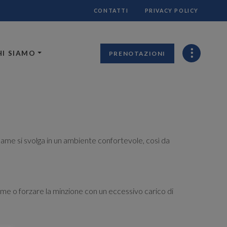
CONTATTI
PRIVACY POLICY
HI SIAMO
PRENOTAZIONI
ame si svolga in un ambiente confortevole, così da
ume o forzare la minzione con un eccessivo carico di