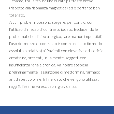
L’esame, tra l’altro, ha una durata piuttosto breve
(rispetto alla risonanza magnetica) ed è pertanto ben
tollerato.
Alcuni problemi possono sorgere, per contro, con
l’utilizzo di mezzo di contrasto iodato. Escludendo le
problematiche di tipo allergico, rare ma non impossibili,
l’uso del mezzo di contrasto è controindicato (in modo
assoluto o relativo) ai Pazienti con elevati valori sierici di
creatinina, presenti, usualmente, soggetti con
insufficienza renale cronica. Va inoltre sospesa
preliminarmente l’assunzione di metformina, farmaco
antidiabetico orale. Infine, dato che vengono utilizzati
raggi X, l’esame va escluso in gravidanza.