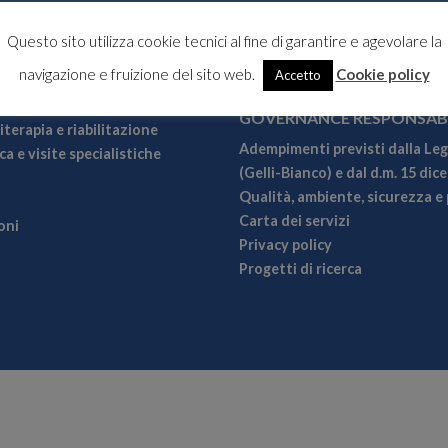
Questo sito utilizza cookie tecnici al fine di garantire e agevolare la
navigazione e fruizione del sito web.
Cookie policy
Accetto
 SERVIZI
AMMINISTRAZIONE TRASP
GOVERNANCE RESPONSAB
iterapia e riabilitazione
Adempimenti previsti dalla Leg
a e visite specialistiche
(Gelli-Bianco) e dal d.m. 15 dic
Qualità, ambiente, sicurezza e 
Carta dei servizi
oni
Privacy policy
Progetti di ricerca