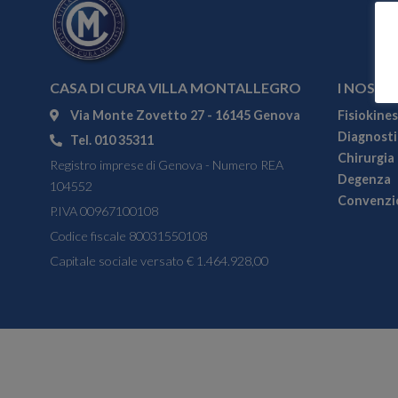
CASA DI CURA VILLA MONTALLEGRO
I NOSTRI
Via Monte Zovetto 27 - 16145 Genova
Fisiokines
Diagnostic
Tel. 010 35311
Chirurgia
Registro imprese di Genova - Numero REA
Degenza
104552
Convenzi
P.IVA 00967100108
Codice fiscale 80031550108
Capitale sociale versato € 1.464.928,00