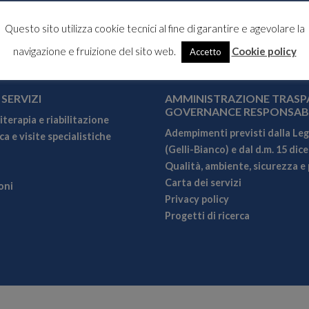
Questo sito utilizza cookie tecnici al fine di garantire e agevolare la
navigazione e fruizione del sito web.
Cookie policy
Accetto
 SERVIZI
AMMINISTRAZIONE TRASP
GOVERNANCE RESPONSAB
iterapia e riabilitazione
Adempimenti previsti dalla Leg
a e visite specialistiche
(Gelli-Bianco) e dal d.m. 15 dic
Qualità, ambiente, sicurezza e 
Carta dei servizi
oni
Privacy policy
Progetti di ricerca