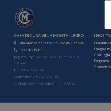
CASA DI CURA VILLA MONTALLEGRO
I NOSTRI
Via Monte Zovetto 27 - 16145 Genova
Fisiokines
Diagnostic
Tel. 010 35311
Chirurgia
Registro imprese di Genova - Numero REA
Degenza
104552
Convenzi
P.IVA 00967100108
Codice fiscale 80031550108
Capitale sociale versato € 1.464.928,00