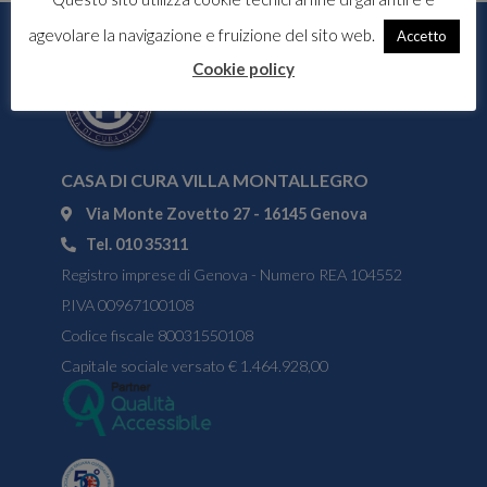
agevolare la navigazione e fruizione del sito web.
Accetto
Cookie policy
CASA DI CURA VILLA MONTALLEGRO
Via Monte Zovetto 27 - 16145 Genova
Tel. 010 35311
Registro imprese di Genova - Numero REA 104552
P.IVA 00967100108
Codice fiscale 80031550108
Capitale sociale versato € 1.464.928,00