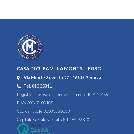
CASA DI CURA VILLA MONTALLEGRO
Via Monte Zovetto 27 - 16145 Genova
Tel. 010 35311
Registro imprese di Genova - Numero REA 104552
P.IVA 00967100108
Codice fiscale 80031550108
Capitale sociale versato € 1.464.928,00