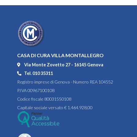
CASA DI CURA VILLA MONTALLEGRO
Via Monte Zovetto 27 - 16145 Genova
Tel. 010 35311
Registro imprese di Genova - Numero REA 104552
P.IVA 00967100108
Codice fiscale 80031550108
Capitale sociale versato € 1.464.928,00