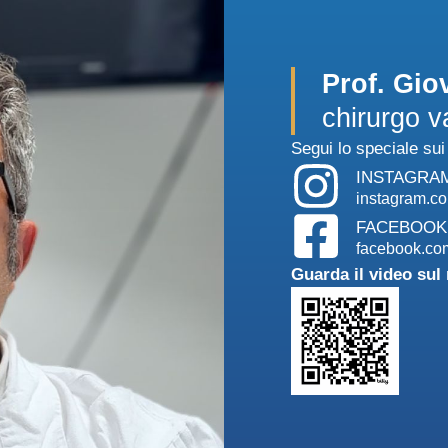
Prof. Gio
chirurgo v
Segui lo speciale sui
INSTAGRA
instagram.co
FACEBOOK
facebook.co
Guarda il video su