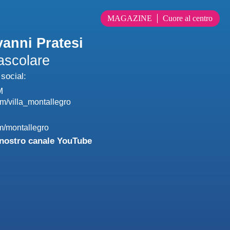
MAGAZINE
Cuore al centro
vanni Pratesi
ascolare
 social:
M
m/villa_montallegro
m/montallegro
l nostro canale YouTube