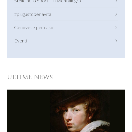
Stelle nello Sport… in Montallegro
#piugustoperlavita
Genovese per caso
Eventi
ULTIME NEWS